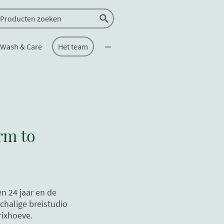
Wash & Care
Het team
arm to
n 24 jaar en de
schalige breistudio
rixhoeve.