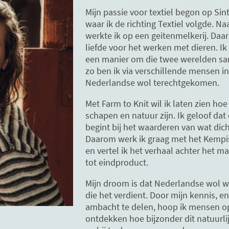
Mijn passie voor textiel begon op Sin
waar ik de richting Textiel volgde. Na
werkte ik op een geitenmelkerij. Daa
liefde voor het werken met dieren. Ik
een manier om die twee werelden sa
zo ben ik via verschillende mensen i
Nederlandse wol terechtgekomen.
Met Farm to Knit wil ik laten zien ho
schapen en natuur zijn. Ik geloof da
begint bij het waarderen van wat dicht
Daarom werk ik graag met het Kemp
en vertel ik het verhaal achter het ma
tot eindproduct.
Mijn droom is dat Nederlandse wol we
die het verdient. Door mijn kennis, 
ambacht te delen, hoop ik mensen o
ontdekken hoe bijzonder dit natuurlij