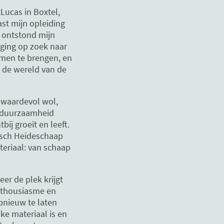
tLucas in Boxtel,
ast mijn opleiding
r ontstond mijn
 ging op zoek naar
men te brengen, en
n de wereld van de
e waardevol wol,
t duurzaamheid
bij groeit en leeft.
isch Heideschaap
teriaal: van schaap
er de plek krijgt
enthousiasme en
pnieuw te laten
ke materiaal is en