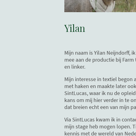
Yilan
Mijn naam is Yilan Neijndorff, 
mee aan de productie bij Farm t
en linker.
Mijn interesse in textiel begon a
met haken en maakte later ook
SintLucas, waar ik nu de opleidi
kans om mij hier verder in te o
dat breien echt een van mijn p
Via SintLucas kwam ik in contac
mijn stage heb mogen lopen. T
kennis met de wereld van Ned