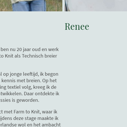
Renee
ik ben nu 20 jaar oud en werk
o Knit als Technisch breier
l op jonge leeftijd, ik begon
 kennis met breien. Op het
ng textiel volg, kreeg ik de
ntwikkelen. Daar ontdekte ik
assies is geworden.
t met Farm to Knit, waar ik
ijdens deze stage maakte ik
erlandse wol en het ambacht