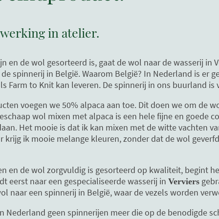
werking in atelier.
 en de wol gesorteerd is, gaat de wol naar de wasserij in Ve
de spinnerij in België. Waarom België? In Nederland is er g
ls Farm to Knit kan leveren. De spinnerij in ons buurland is 
ucten voegen we 50% alpaca aan toe. Dit doen we om de wol
eschaap wol mixen met alpaca is een hele fijne en goede c
daan. Het mooie is dat ik kan mixen met de witte vachten 
 krijg ik mooie melange kleuren, zonder dat de wol geverfd 
n en de wol zorgvuldig is gesorteerd op kwaliteit, begint h
t eerst naar een gespecialiseerde wasserij in
gebra
Verviers
wol naar een spinnerij in België, waar de vezels worden ver
 in Nederland geen spinnerijen meer die op de benodigde s