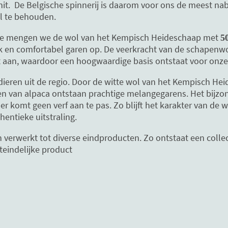
nit. De Belgische spinnerij is daarom voor ons de meest na
l te behouden.
ctie mengen we de wol van het Kempisch Heideschaap met
5
erk en comfortabel garen op. De veerkracht van de schapenw
t aan, waardoor een hoogwaardige basis ontstaat voor onze
dieren uit de regio. Door de witte wol van het Kempisch H
en van alpaca ontstaan prachtige melangegarens. Het bijzon
n: er komt geen verf aan te pas. Zo blijft het karakter van d
entieke uitstraling.
verwerkt tot diverse eindproducten. Zo ontstaat een collecti
teindelijke product