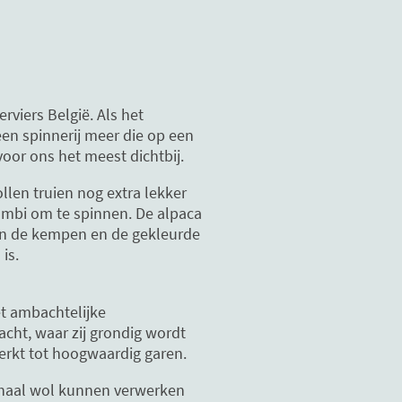
rviers België. Als het
een spinnerij meer die op een
voor ons het meest dichtbij.
len truien nog extra lekker
ombi om te spinnen. De alpaca
van de kempen en de gekleurde
is.
et ambachtelijke
cht, waar zij grondig wordt
werkt tot hoogwaardig garen.
chaal wol kunnen verwerken