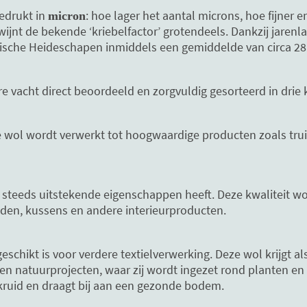
gedrukt in
: hoe lager het aantal microns, hoe fijner 
micron
jnt de bekende ‘kriebelfactor’ grotendeels. Dankzij jarenla
che Heideschapen inmiddels een gemiddelde van circa 28 m
e vacht direct beoordeeld en zorgvuldig gesorteerd in drie 
ze wol wordt verwerkt tot hoogwaardige producten zoals tru
og steeds uitstekende eigenschappen heeft. Deze kwaliteit w
dden, kussens en andere interieurproducten.
geschikt is voor verdere textielverwerking. Deze wol krijgt
n natuurprojecten, waar zij wordt ingezet rond planten en
kruid en draagt bij aan een gezonde bodem.